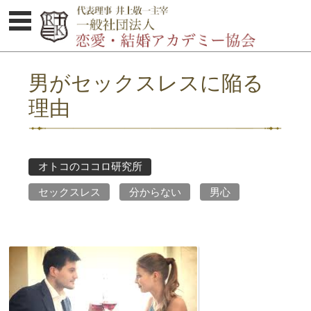
体験セミナーのご案内
男がセックスレスに陥る
協会概要
理由
婚活お悩み解決集
Podcast
オトコのココロ研究所
セミナー受講者の感想
セックスレス
分からない
男心
講師紹介
オトコのココロ研究所
お問い合わせ