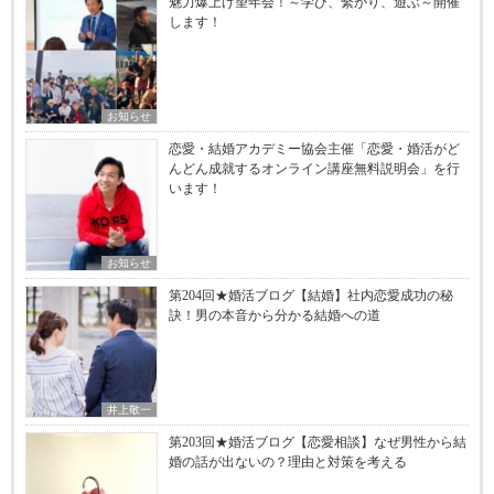
魅力爆上げ望年会！～学び、繫がり、遊ぶ～開催
します！
お知らせ
恋愛・結婚アカデミー協会主催「恋愛・婚活がど
んどん成就するオンライン講座無料説明会」を行
います！
お知らせ
第204回★婚活ブログ【結婚】社内恋愛成功の秘
訣！男の本音から分かる結婚への道
井上敬一
第203回★婚活ブログ【恋愛相談】なぜ男性から結
婚の話が出ないの？理由と対策を考える