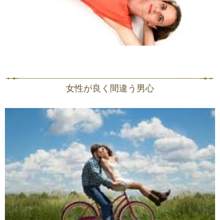
女性が良く間違う男心