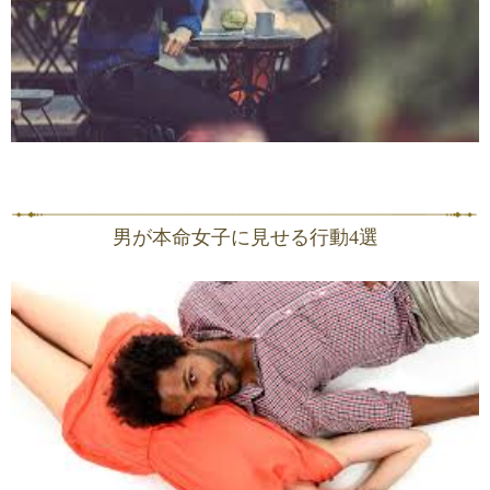
男が本命女子に見せる行動4選