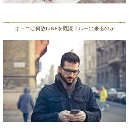
オトコは何故LINEを既読スルー出来るのか