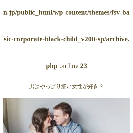
n.jp/public_html/wp-content/themes/fsv-ba
sic-corporate-black-child_v200-sp/archive.
php
on line
23
男はやっぱり細い女性が好き？