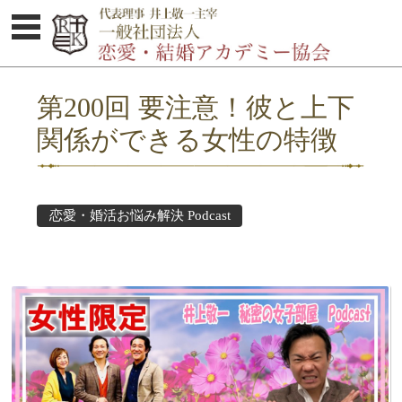
体験セミナーのご案内
第200回 要注意！彼と上下
協会概要
関係ができる女性の特徴
婚活お悩み解決集
Podcast
恋愛・婚活お悩み解決 Podcast
セミナー受講者の感想
講師紹介
オトコのココロ研究所
お問い合わせ