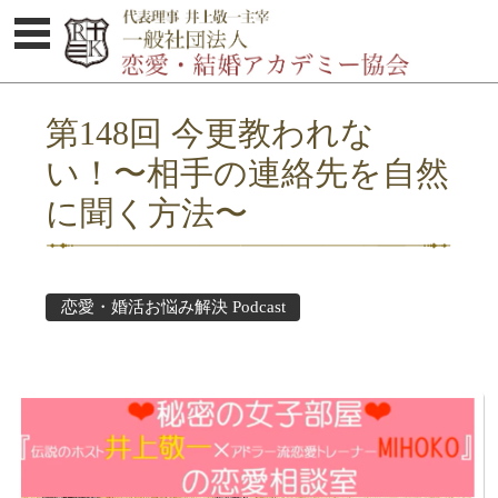
体験セミナーのご案内
第148回 今更教われな
協会概要
い！〜相手の連絡先を自然
婚活お悩み解決集
に聞く方法〜
Podcast
セミナー受講者の感想
恋愛・婚活お悩み解決 Podcast
講師紹介
オトコのココロ研究所
お問い合わせ