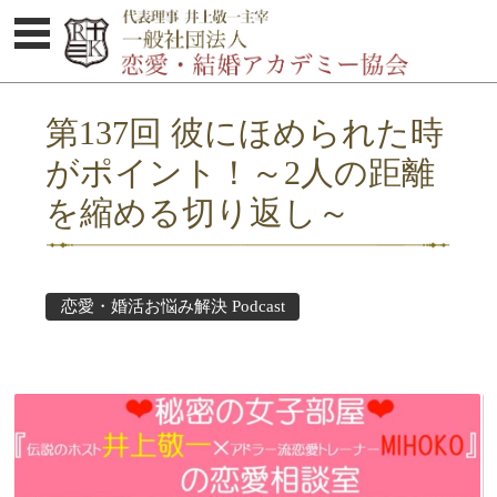
体験セミナーのご案内
第137回 彼にほめられた時
協会概要
がポイント！～2人の距離
婚活お悩み解決集
を縮める切り返し～
Podcast
セミナー受講者の感想
恋愛・婚活お悩み解決 Podcast
講師紹介
オトコのココロ研究所
お問い合わせ