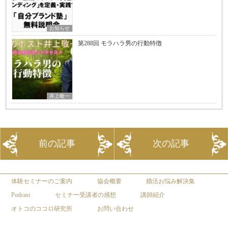
お知らせ
第288回 モラハラ男の行動特徴
井上敬一
前の記事
次の記事
体験セミナーのご案内
協会概要
婚活お悩み解決集
Podcast
セミナー受講者の感想
講師紹介
オトコのココロ研究所
お問い合わせ