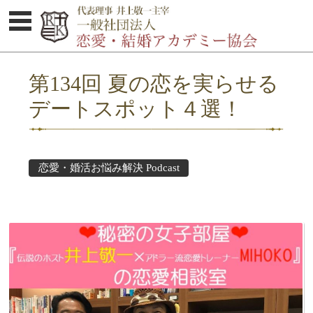
体験セミナーのご案内
第134回 夏の恋を実らせる
協会概要
デートスポット４選！
婚活お悩み解決集
Podcast
恋愛・婚活お悩み解決 Podcast
セミナー受講者の感想
講師紹介
オトコのココロ研究所
お問い合わせ