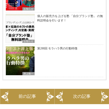
お知らせ
個人の販売力を上げる塾 「自分ブランド塾」 の無
料説明会を行います！
お知らせ
第288回 モラハラ男の行動特徴
井上敬一
前の記事
次の記事