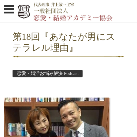
体験セミナーのご案内
第18回『あなたが男にス
協会概要
テラレル理由』
婚活お悩み解決集
Podcast
恋愛・婚活お悩み解決 Podcast
セミナー受講者の感想
講師紹介
オトコのココロ研究所
お問い合わせ